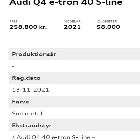
Audi Q4 e-tron 40 S-line
PRIS
MODELÅR
KILOMETER
258.800 kr.
2021
58.000
tik
Produktionsår
-
Reg.dato
13-11-2021
Farve
Sortmetal
Ekstraudstyr
⚡ Audi Q4 40 e-tron S-Line –