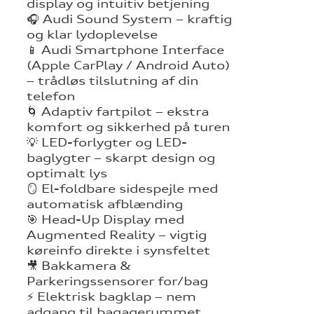
display og intuitiv betjening
🎧 Audi Sound System – kraftig
og klar lydoplevelse
📱 Audi Smartphone Interface
(Apple CarPlay / Android Auto)
– trådløs tilslutning af din
telefon
🌀 Adaptiv fartpilot – ekstra
komfort og sikkerhed på turen
💡 LED-forlygter og LED-
baglygter – skarpt design og
optimalt lys
🪞 El-foldbare sidespejle med
automatisk afblænding
🎯 Head-Up Display med
Augmented Reality – vigtig
køreinfo direkte i synsfeltet
🎥 Bakkamera &
Parkeringssensorer for/bag
⚡ Elektrisk bagklap – nem
adgang til bagagerummet