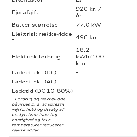
920 kr. /
Ejerafgift
år
Batteristørrelse
77,0 kW
Elektrisk rækkevidde
496 km
*
18,2
Elektrisk forbrug
kWh/100
km
Ladeeffekt (DC)
-
Ladeeffekt (AC)
-
Ladetid (DC 10-80%)
-
* Forbrug og rækkevidde
påvirkes bl.a. af kørestil,
vejrforhold og tilvalg af
udstyr, hvor især høj
hastighed og lave
temperaturer reducerer
rækkevidden.