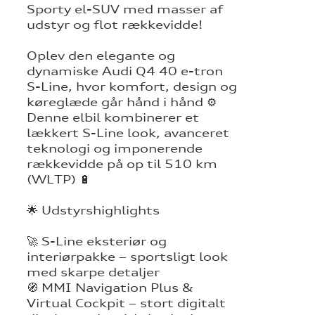
Sporty el-SUV med masser af
udstyr og flot rækkevidde!
Oplev den elegante og
dynamiske Audi Q4 40 e-tron
S-Line, hvor komfort, design og
køreglæde går hånd i hånd ⚙️
Denne elbil kombinerer et
lækkert S-Line look, avanceret
teknologi og imponerende
rækkevidde på op til 510 km
(WLTP) 🔋
🌟 Udstyrshighlights
🚀 S-Line eksteriør og
interiørpakke – sportsligt look
med skarpe detaljer
🧭 MMI Navigation Plus &
Virtual Cockpit – stort digitalt