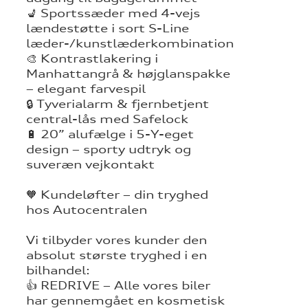
💺 Sportssæder med 4-vejs
lændestøtte i sort S-Line
læder-/kunstlæderkombination
🎨 Kontrastlakering i
Manhattangrå & højglanspakke
– elegant farvespil
🔒 Tyverialarm & fjernbetjent
central-lås med Safelock
🔋 20” alufælge i 5-Y-eget
design – sporty udtryk og
suveræn vejkontakt
🧡 Kundeløfter – din tryghed
hos Autocentralen
Vi tilbyder vores kunder den
absolut største tryghed i en
bilhandel:
👍 REDRIVE – Alle vores biler
har gennemgået en kosmetisk