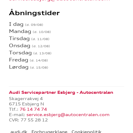
Åbningstider
I dag
Mandag
Tirsdag
Onsdag
Torsdag
Fredag
Lørdag
Audi Servicepartner Esbjerg - Autocentralen
Skagerrakvej 4
6715 Esbjerg N
Tlf.:
76 14 74 74
E-mail:
service.esbjerg@autocentralen.com
CVR: 77 55 28 12
audi.dk
Forbrugerklage
Cookiepolitik