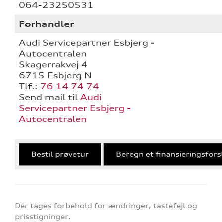
064-23250531
Forhandler
Audi Servicepartner Esbjerg -
Autocentralen
Skagerrakvej 4
6715 Esbjerg N
Tlf.:
76 14 74 74
Send mail til
Audi
Servicepartner Esbjerg -
Autocentralen
Bestil prøvetur
Beregn et finansieringsfors
Der tages forbehold for ændringer, tastefejl og
prisstigninger.