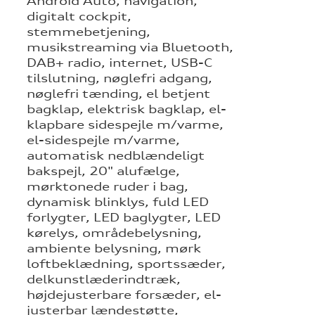
Android Auto, navigation,
digitalt cockpit,
stemmebetjening,
musikstreaming via Bluetooth,
DAB+ radio, internet, USB-C
tilslutning, nøglefri adgang,
nøglefri tænding, el betjent
bagklap, elektrisk bagklap, el-
klapbare sidespejle m/varme,
el-sidespejle m/varme,
automatisk nedblændeligt
bakspejl, 20" alufælge,
mørktonede ruder i bag,
dynamisk blinklys, fuld LED
forlygter, LED baglygter, LED
kørelys, områdebelysning,
ambiente belysning, mørk
loftbeklædning, sportssæder,
delkunstlæderindtræk,
højdejusterbare forsæder, el-
justerbar lændestøtte,