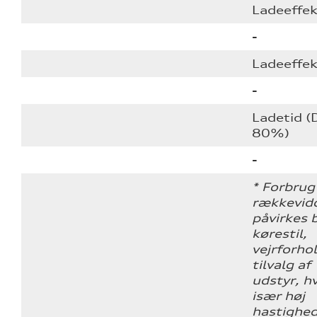
Ladeeffek
-
Ladeeffek
-
Ladetid (
80%)
-
* Forbrug
rækkevid
påvirkes b
kørestil,
vejrforho
tilvalg af
udstyr, h
især høj
hastighe