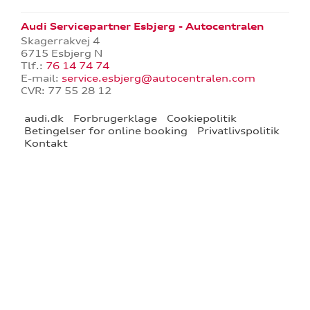
Audi Servicepartner Esbjerg - Autocentralen
tik
Skagerrakvej 4
6715 Esbjerg N
Tlf.:
76 14 74 74
E-mail:
service.esbjerg@autocentralen.com
CVR: 77 55 28 12
audi.dk
Forbrugerklage
Cookiepolitik
Betingelser for online booking
Privatlivspolitik
Kontakt