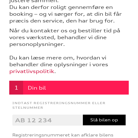
justere sammen.
Du kan derfor roligt gennemføre en
nementer til
booking – og vi sørger for, at din bil får
præcis den service, den har brug for.
Når du kontakter os og bestiller tid på
eret
vores værksted, behandler vi dine
personoplysninger.
test
Du kan læse mere om, hvordan vi
mstpakke
behandler dine oplysninger i vores
privatlivspolitik
.
Din bil
INDTAST REGISTRERINGSNUMMER ELLER
STELNUMMER
Slå bilen op
Registreringsnummeret kan afklare bilens