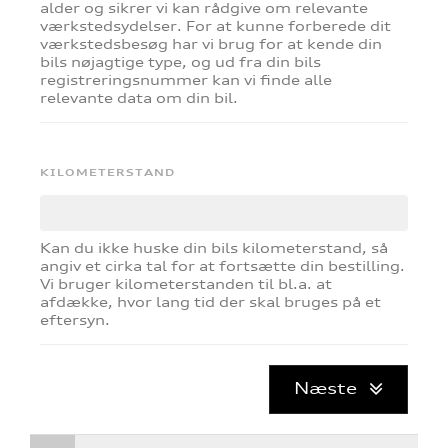
alder og sikrer vi kan rådgive om relevante
tik
værkstedsydelser.​ For at kunne forberede dit
værkstedsbesøg har vi brug for at kende din
bils nøjagtige type, og ud fra din bils
registreringsnummer kan vi finde alle
relevante data om din bil.
KILOMETERSTAND
Kan du ikke huske din bils kilometerstand, så
angiv et cirka tal for at fortsætte din bestilling.
Vi bruger kilometerstanden til bl.a. at
afdække, hvor lang tid der skal bruges på et
eftersyn.
Næste