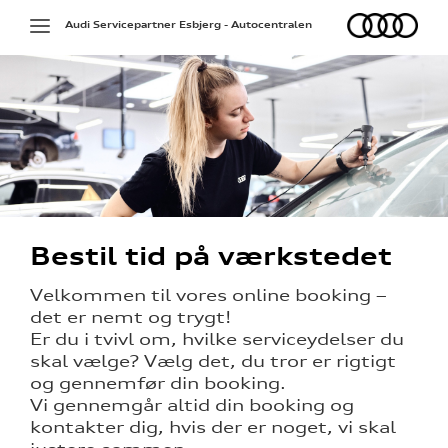
Audi
Toggle
Audi Servicepartner Esbjerg - Autocentralen
navigation
g services
Bestil tid på værkstedet
på værkstedet
Velkommen til vores online booking –
det er nemt og trygt!
Er du i tvivl om, hvilke serviceydelser du
skal vælge? Vælg det, du tror er rigtigt
l hjulskifte
og gennemfør din booking.
over 5 år?
Vi gennemgår altid din booking og
kontakter dig, hvis der er noget, vi skal