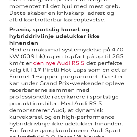
momentet til det hjul med mest greb.
Dette skaber en knivskarp, adræt og
altid kontrollerbar køreoplevelse.
Præcis, sportslig kørsel og
hybriddrivlinje udelukker ikke
hinanden
Med en maksimal systemydelse på 470
kW (639 hk) og en topfart på op til 285
km/t er
den nye Audi RS 5
det perfekte
valg til F1® Pirelli Hot Laps som en del af
Formel 1-supportprogrammet. Gæster
kan under Grand Prix-weekender opleve
racerbanerne sammen med
professionelle racerkørere i sportslige
produktionsbiler. Med Audi RS 5
demonstrerer Audi, at dynamisk
kurvekørsel og en high-performance
hybriddrivlinje ikke udelukker hinanden.
For første gang kombinerer Audi Sport
en kraftfuld 2,9-liters V6 biturbo