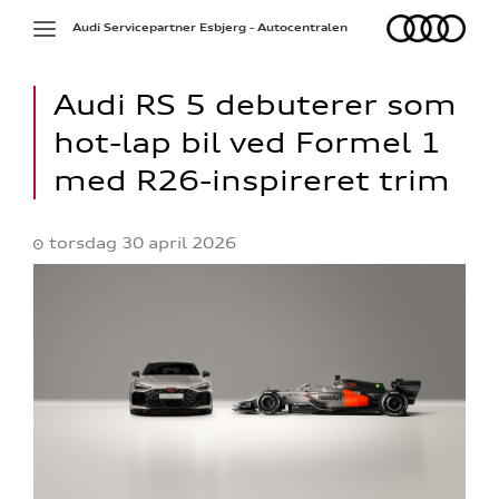
Audi
Toggle
Audi Servicepartner Esbjerg - Autocentralen
navigation
Audi RS 5 debuterer som
hot-lap bil ved Formel 1
med R26-inspireret trim
torsdag 30 april 2026
ine
 Audi
et