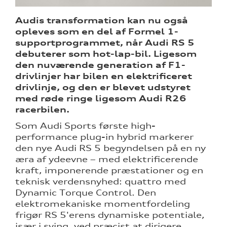
Audis transformation kan nu også
opleves som en del af Formel 1-
supportprogrammet, når Audi RS 5
debuterer som hot-lap-bil. Ligesom
den nuværende generation af F1-
drivlinjer har bilen en elektrificeret
tik
drivlinje, og den er blevet udstyret
med røde ringe ligesom Audi R26
racerbilen.
Som Audi Sports første high-
performance plug-in hybrid markerer
den nye Audi RS 5 begyndelsen på en ny
æra af ydeevne – med elektrificerende
kraft, imponerende præstationer og en
teknisk verdensnyhed: quattro med
Dynamic Torque Control. Den
elektromekaniske momentfordeling
frigør RS 5'erens dynamiske potentiale,
især i sving, ved præcist at dirigere