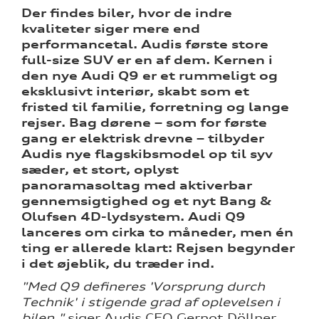
Der findes biler, hvor de indre
kvaliteter siger mere end
performancetal. Audis første store
full-size SUV er en af dem. Kernen i
den nye Audi Q9 er et rummeligt og
eksklusivt interiør, skabt som et
fristed til familie, forretning og lange
tik
rejser. Bag dørene – som for første
gang er elektrisk drevne – tilbyder
Audis nye flagskibsmodel op til syv
sæder, et stort, oplyst
panoramasoltag med aktiverbar
gennemsigtighed og et nyt Bang &
Olufsen 4D-lydsystem. Audi Q9
lanceres om cirka to måneder, men én
ting er allerede klart: Rejsen begynder
i det øjeblik, du træder ind.
"Med Q9 defineres 'Vorsprung durch
Technik' i stigende grad af oplevelsen i
bilen,"
siger Audis CEO Gernot Döllner.