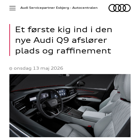
Audi
Toggle
Audi Servicepartner Esbjerg - Autocentralen
navigation
Et første kig ind i den
nye Audi Q9 afslører
plads og raffinement
onsdag 13 maj 2026
ine
 Audi
et